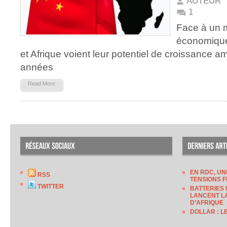
AUTEUR
1
Face à un 
économique
et Afrique voient leur potentiel de croissance 
années
Read More
EN RDC, UN
RSS
TENSIONS F
TWITTER
BATTERIES 
LANCENT LA
D’AFRIQUE
DOLLAR : L