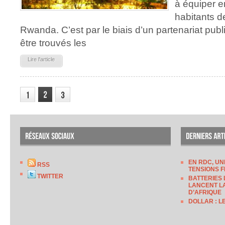
à équiper e
habitants de
Rwanda. C’est par le biais d’un partenariat publ
être trouvés les
Lire l'article
EN RDC, UN
RSS
TENSIONS F
TWITTER
BATTERIES 
LANCENT LA
D’AFRIQUE
DOLLAR : L