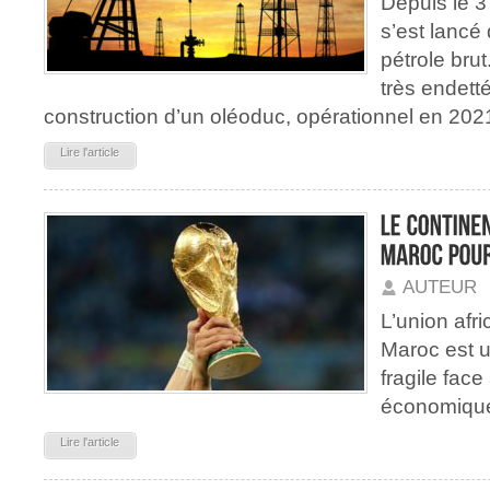
Depuis le 3 
s’est lancé
pétrole brut
très endetté
construction d’un oléoduc, opérationnel en 202
Lire l'article
AUTEUR
L’union afri
Maroc est 
fragile fac
économiques
Lire l'article