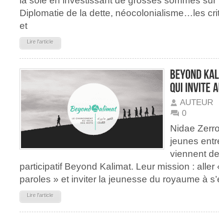
la soie en investissant de grosses sommes sur 
Diplomatie de la dette, néocolonialisme…les c
et
Lire l'article
AUTEUR
0
Nidae Zerro
jeunes ent
viennent de 
participatif Beyond Kalimat. Leur mission : aller
paroles » et inviter la jeunesse du royaume à s’e
Lire l'article